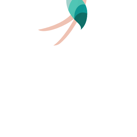
augeoire, une zone de jeux d’eau, une plage naturiste et
tination de rêve pour offrir aux enfants les joies de l’eau.
s enfants et les adolescents. Que ces derniers aient envie
ce de théâtre ou de participer aux Discos junior, leurs
également la possibilité de prendre des cours de natation,