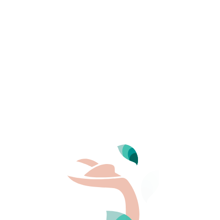
Domaine naturiste
Thalasso & Spa Re
Le sublime de l’île de Beauté, l’hébergemen
l’expérience de l’écotourisme, le spa d’e
LE CAMPING
Destination
Corse