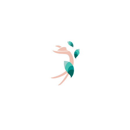
2
Mehr lesen
Domaine de la Sablière – Gard: wilde
Natur und authentisches Panorama