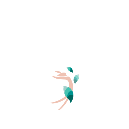
PERSONEN
2
Top 5
der FKK-Strände
in der Gironde
Der Strand Euronat in Grayan-et-l’Hôpital.
Die Strände Lion und Super Sud in Lacanau.
Der Strand La Lagune in Pyla-sur-Mer.