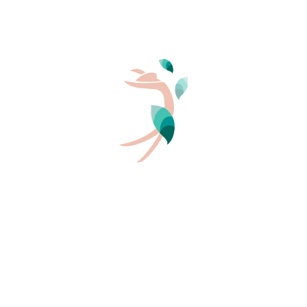
Lodge Zelt Familie (Type Samstag)
4/5 Pers..
2 Zi.
20 m²
INFOS UND BUCHUNG