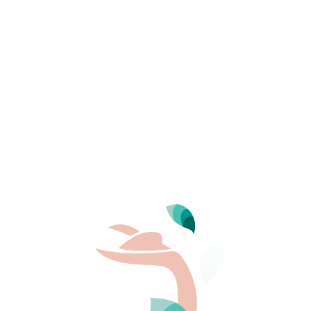
Meer lezen
ntisch
ekend doorbrengen?
ecteert France 4 Naturisme
unieke bestemmingen
, tussen
ijn en intimiteit midden in de natuur combineren. Elke
e sfeer, perfect om een
onvergetelijk romantisch