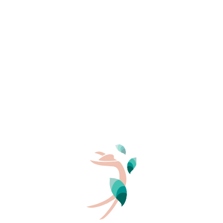
IHRE REISEDATEN
Anreise
Abfahrt
Mehr lesen
PERSONEN
2
In den FKK-Wellnessbereichen
Manche FKK-Wellnesszentren und -Spas bieten
tagsüber