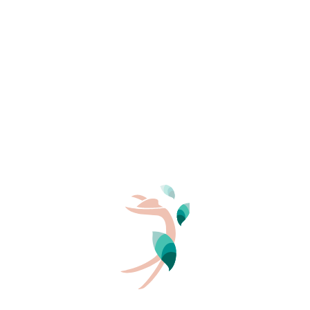
Aankomst
Vertrek
PERSONEN
2
In naturistische welzijnsruimtes
Sommige naturistische welzijnscentra en spa’s bieden
sauna’s die overdag toegankelijk zijn
. Deze
etablissementen bieden een begeleid kader,
uitnodigend tot ontspanning, waar naaktheid natuurlijk
en vanzelfsprekend is. Ideaal voor een eerste keer of