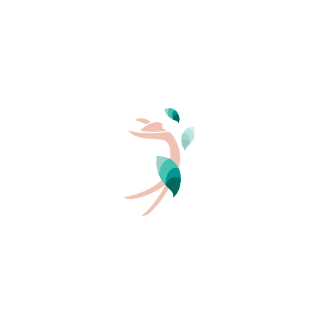
hebbende, kan een agent in steden je vragen je kleding
2
weer aan te trekken als hij of zij van mening is dat je de
gevoelens van andere mensen kan kwetsen.
Meer lezen