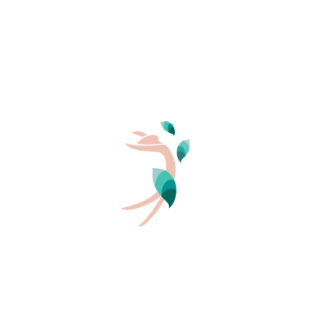
PERSONEN
naturistenstranden heeft, waarvan de meeste in
prachtige baaien liggen of paradijselijke stranden zijn,
2
zoals het geval is in
Riva Bella
.
4