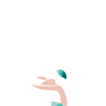
Per saperne di più
ere nudi!
n centro naturista è consigliabile… spogliarsi! Anche se è
ate al gioco! L’atmosfera è molto più tranquilla quando
endono ad attirare l’attenzione. Nessuno è venuto a scrutare
tranquilli. E non dimenticate che quando siamo nudi siamo
i e le differenze sociali scompaiono. A France 4 Naturisme,
ue ed è diventata indispensabile in tutte le aree di
ni meteorologiche avverse, ragioni mediche o la pratica
tirsi. Allo stesso modo, gli adolescenti più pudici possono