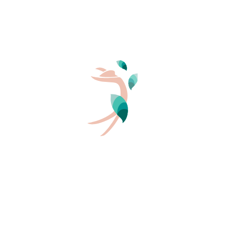
Naturismo Aquitania
Le spiagge naturiste in Aquitania
Dall’estuario della Gironda ai Paesi Baschi, sulla Côte
d’Argent e intorno alla baia di Arcachon, 250 chilometri